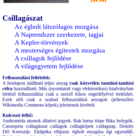
⏮
⏭
Csillagászat
Az égbolt látszólagos mozgása
A Naprendszer szerkezete, tagjai
A Kepler-törvények
A mesterséges égitestek mozgása
A csillagok fejlődése
A világegyetem fejlődése
Felhasználási feltételek:
A honlapon található teljes anyag
csak közvetlen tanulási-tanítási
célra
használható. Más (nyomtatott vagy elektronikus) kiadványban
történő felhasználása csak a szerző írásos engedélyével történhet.
Ezek alól csak a szabad felhasználású anyagok (jellemzően
Wikimedia Commons képek) jelentenek kivételt.
Kulcsszó felhő:
Androméda atomok állatövi jegyek. Bak barna törpe Bika bolygók.
Cassiopeia csillagászat csillagok csillagképek csillagnap. Delelés
Dél Keresztje. Ekliptika ellipszis égbolt mozgása égi egyenlítő.