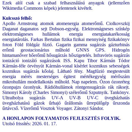
Ezek alól csak a szabad felhasználású anyagok (jellemzően
Wikimedia Commons képek) jelentenek kivételt.
Kulcsszó felhő:
Apollo Armstrong atomok atomenergia atomerőmű. Ciolkovszkij
Daganat daganatos sejt Dobson-egység. Elektromágneses színkép
elektromágneses hullámok energia energiatakarékosság
energiatárolás. Farkas Bertalan fizika fizikai mennyiség fizikakönyv
foton Föld földgáz fúzió. Gagarin gamma sugárzás gázturbinás
erőmű geostacionárius műhold GNNS GPS. Hidrogén
hintamanőver hőerőmű hősugárzás hőszigetelés. Infravörös sugárzás
ionizáció ionizáló sugárzások ISS. Kapu Tibor Kármán Tódor
Kármán-féle örvényút Kármán-vonal kísérlet kozmikus sebességek
kozmikus sugárzás kőolaj. Látható fény. Magfúzió megtestesült
energia mérés mesterséges égitest mértékegység mérőszám
mikrohullám modellalkotás műhold. Nap napelem. Ózon ózonréteg
ózonpajzs ózonlyuk. Rádióhullámok röntgensugárzás rák ráksejt.
Simonyi Károly (Charles Simonyi) szélerőmű Szputnyik. Tankönyv.
Ultraibolya sugárzás UV-A UV-B UV-C üvegházhatás
üvegházhatású gázok űrhajó űrállomás űrrepülőgép űrszonda
űrtávcső. Vízerőmű Vosztok Voyager. Zátonyi Sándor.
A HONLAPON FOLYAMATOS FEJLESZTÉS FOLYIK.
Utolsó frissítés: 2026. 01. 17.