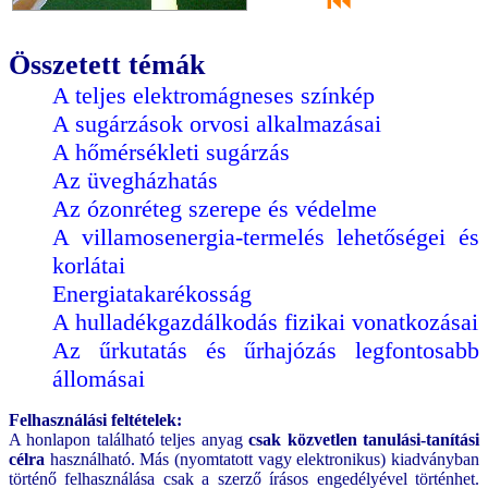
⏮
Összetett témák
A teljes elektromágneses színkép
A sugárzások orvosi alkalmazásai
A hőmérsékleti sugárzás
Az üvegházhatás
Az ózonréteg szerepe és védelme
A villamosenergia-termelés lehetőségei és
korlátai
Energiatakarékosság
A hulladékgazdálkodás fizikai vonatkozásai
Az űrkutatás és űrhajózás legfontosabb
állomásai
Felhasználási feltételek:
A honlapon található teljes anyag
csak közvetlen tanulási-tanítási
célra
használható. Más (nyomtatott vagy elektronikus) kiadványban
történő felhasználása csak a szerző írásos engedélyével történhet.