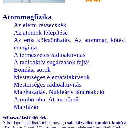
⏮
⏭
Atommagfizika
Az elemi részecskék
Az atomok felépítése
Az erős kölcsönhatás. Az atommag kötési
energiája
A természetes radioaktivitás
A radioaktív sugárzások fajtái
Bomlási sorok
Mesterséges elemátalakítások
Mesterséges radioaktivitás
Maghasadás. Nukleáris láncreakció
Atombomba. Atomerőmű
Magfúzió
Felhasználási feltételek:
A honlapon található teljes anyag
csak közvetlen tanulási-tanítási
célra
használható. Más (nyomtatott vagy elektronikus) kiadványban