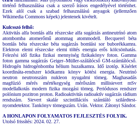
történő felhasználása csak a szerző írásos engedélyével történhet.
Ezek alól csak a szabad felhasználású anyagok (jellemzően
Wikimedia Commons képek) jelentenek kivételt.
Kulcsszó felhő:
Aktivitás alfa bomlás alfa részecske alfa sugárzás antineutrínó atom
atombomba atomerőmű atommag atommodell. Becquerel béta
bomlás béta részecske béta sugárzás bomlási sor buborékkamra.
Elektron elemi részecske elemi töltés energia erős kölcsönhatás.
Felezési idő fizika fizikai mennyiség fizikakönyv foton. Gamma
foton gamma sugárzás Geiger–Müller-szálálócső GM-számlálócső.
Hidrogén hidrogénbomba hélium huzalkamra. Idő izotóp. Kísérlet
koordináta-rendszer ködkamra könyv kötési energia. Neutrinó
neutron neutronszám nukleon nyugalmi tömeg. Maghasadás
magfúzió mérés mértékegység mérőszám millisievert mSv
modellalkotás modern fizika mozgási tömeg. Periódusos rendszer
polónium pozitron proton. Radioaktivitás radioaktív sugárzás rádium
rendszám. Sievert skalár szcintillációs számláló szilárdtest-
nyomdetektor. Tankönyv tömegszám. Urán. Vektor. Zátonyi Sándor.
A HONLAPON FOLYAMATOS FEJLESZTÉS FOLYIK.
Utolsó frissítés: 2024. 02. 27.