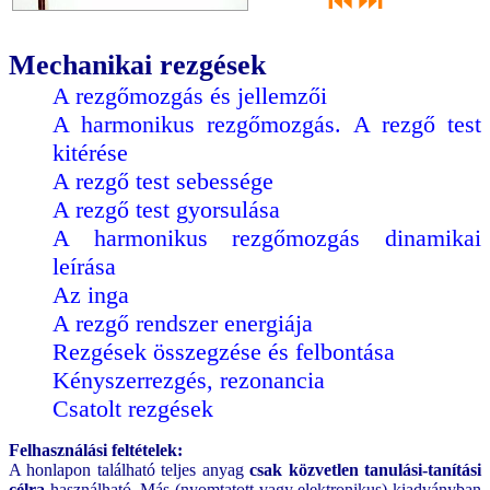
⏮
⏭
Mechanikai rezgések
A rezgőmozgás és jellemzői
A harmonikus rezgőmozgás. A rezgő test
kitérése
A rezgő test sebessége
A rezgő test gyorsulása
A harmonikus rezgőmozgás dinamikai
leírása
Az inga
A rezgő rendszer energiája
Rezgések összegzése és felbontása
Kényszerrezgés, rezonancia
Csatolt rezgések
Felhasználási feltételek:
A honlapon található teljes anyag
csak közvetlen tanulási-tanítási
célra
használható. Más (nyomtatott vagy elektronikus) kiadványban