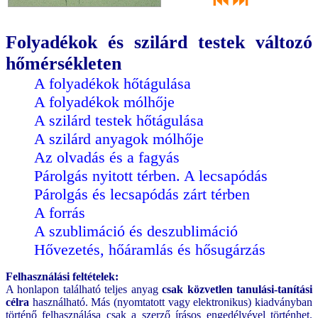
⏮
⏭
Folyadékok és szilárd testek változó
hőmérsékleten
A folyadékok hőtágulása
A folyadékok mólhője
A szilárd testek hőtágulása
A szilárd anyagok mólhője
Az olvadás és a fagyás
Párolgás nyitott térben. A lecsapódás
Párolgás és lecsapódás zárt térben
A forrás
A szublimáció és deszublimáció
Hővezetés, hőáramlás és hősugárzás
Felhasználási feltételek:
A honlapon található teljes anyag
csak közvetlen tanulási-tanítási
célra
használható. Más (nyomtatott vagy elektronikus) kiadványban
történő felhasználása csak a szerző írásos engedélyével történhet.