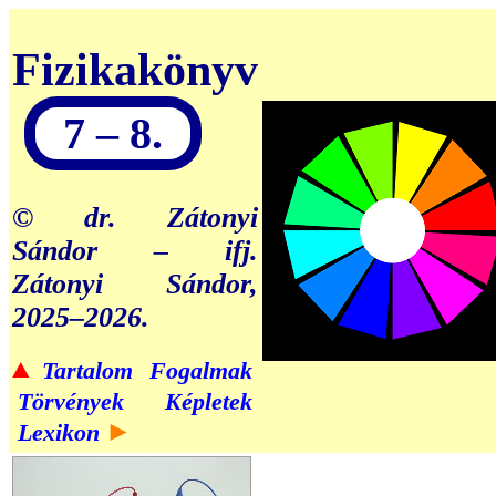
Fizikakönyv
7 – 8.
© dr. Zátonyi
Sándor – ifj.
Zátonyi Sándor,
2025–2026.
▲
Tartalom
Fogalmak
Törvények
Képletek
►
Lexikon