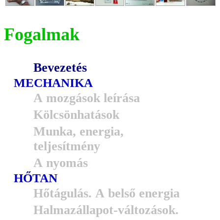
Fogalmak
Bevezetés
MECHANIKA
A mozgások leírása
Kölcsönhatások
Munka, energia,
teljesítmény
A nyomás
HŐTAN
Hőtágulás. A belső energia
Halmazállapot-változások.