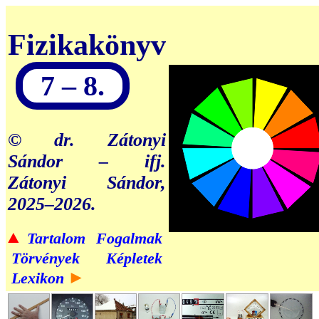
Fizikakönyv
7 – 8.
© dr. Zátonyi
Sándor – ifj.
Zátonyi Sándor,
2025–2026.
▲
Tartalom
Fogalmak
Törvények
Képletek
►
Lexikon