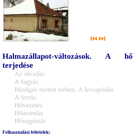
⏮
⏭
Halmazállapot-változások. A hő
terjedése
Az olvadás
A fagyás
Párolgás nyitott térben. A lecsapódás
A forrás
Hővezetés
Hőáramlás
Hősugárzás
Felhasználási feltételek: