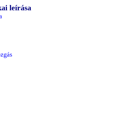
ai leírása
a
ozgás