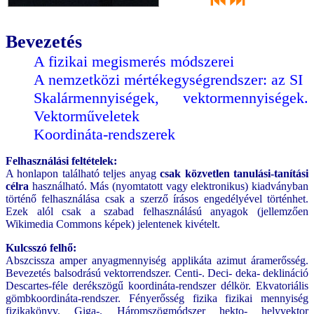
⏮
⏭
Bevezetés
A fizikai megismerés módszerei
A nemzetközi mértékegységrendszer: az SI
Skalármennyiségek, vektormennyiségek.
Vektorműveletek
Koordináta-rendszerek
Felhasználási feltételek:
A honlapon található teljes anyag
csak közvetlen tanulási-tanítási
célra
használható. Más (nyomtatott vagy elektronikus) kiadványban
történő felhasználása csak a szerző írásos engedélyével történhet.
Ezek alól csak a szabad felhasználású anyagok (jellemzően
Wikimedia Commons képek) jelentenek kivételt.
Kulcsszó felhő:
Abszcissza amper anyagmennyiség applikáta azimut áramerősség.
Bevezetés balsodrású vektorrendszer. Centi-. Deci- deka- deklináció
Descartes-féle derékszögű koordináta-rendszer délkör. Ekvatoriális
gömbkoordináta-rendszer. Fényerősség fizika fizikai mennyiség
fizikakönyv. Giga-. Háromszögmódszer hekto- helyvektor