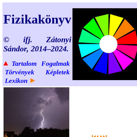
Fizikakönyv
© ifj. Zátonyi
Sándor, 2014–2024.
▲
Tartalom
Fogalmak
Törvények
Képletek
►
Lexikon