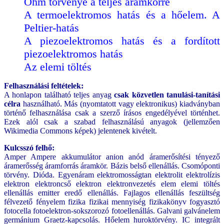
Ohm törvénye a teljes áramkörre
A termoelektromos hatás és a hőelem. A
Peltier-hatás
A piezoelektromos hatás és a fordított
piezoelektromos hatás
Az elemi töltés
Felhasználási feltételek:
A honlapon található teljes anyag
csak közvetlen tanulási-tanítási
célra
használható. Más (nyomtatott vagy elektronikus) kiadványban
történő felhasználása csak a szerző írásos engedélyével történhet.
Ezek alól csak a szabad felhasználású anyagok (jellemzően
Wikimedia Commons képek) jelentenek kivételt.
Kulcsszó felhő:
Amper Ampere akkumulátor anion anód áramerősítési tényező
áramerősség áramforrás áramkör. Bázis belső ellenállás. Csomóponti
törvény. Dióda. Egyenáram elektromosságtan elektrolit elektrolízis
elektron elektroncső elektron elektronvezetés elem elemi töltés
ellenállás emitter eredő ellenállás. Fajlagos ellenállás feszültség
félvezető fényelem fizika fizikai mennyiség fizikakönyv fogyasztó
fotocella fotoelektron-sokszorozó fotoellenállás. Galvani galvánelem
germánium Graetz-kapcsolás. Hőelem huroktörvény. IC integrált