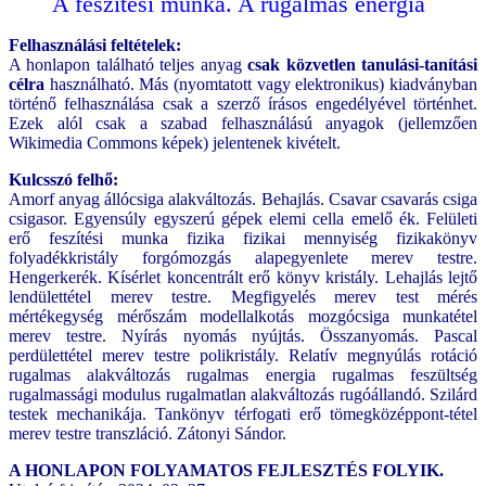
A feszítési munka. A rugalmas energia
Felhasználási feltételek:
A honlapon található teljes anyag
csak közvetlen tanulási-tanítási
célra
használható. Más (nyomtatott vagy elektronikus) kiadványban
történő felhasználása csak a szerző írásos engedélyével történhet.
Ezek alól csak a szabad felhasználású anyagok (jellemzően
Wikimedia Commons képek) jelentenek kivételt.
Kulcsszó felhő:
Amorf anyag állócsiga alakváltozás. Behajlás. Csavar csavarás csiga
csigasor. Egyensúly egyszerú gépek elemi cella emelő ék. Felületi
erő feszítési munka fizika fizikai mennyiség fizikakönyv
folyadékkristály forgómozgás alapegyenlete merev testre.
Hengerkerék. Kísérlet koncentrált erő könyv kristály. Lehajlás lejtő
lendülettétel merev testre. Megfigyelés merev test mérés
mértékegység mérőszám modellalkotás mozgócsiga munkatétel
merev testre. Nyírás nyomás nyújtás. Összanyomás. Pascal
perdülettétel merev testre polikristály. Relatív megnyúlás rotáció
rugalmas alakváltozás rugalmas energia rugalmas feszültség
rugalmassági modulus rugalmatlan alakváltozás rugóállandó. Szilárd
testek mechanikája. Tankönyv térfogati erő tömegközéppont-tétel
merev testre transzláció. Zátonyi Sándor.
A HONLAPON FOLYAMATOS FEJLESZTÉS FOLYIK.